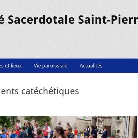
é Sacerdotale Saint-Pier
s et lieux
Vie paroissiale
Actualités
ents catéchétiques